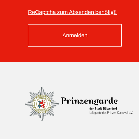
ReCaptcha zum Absenden benötigt!
Anmelden