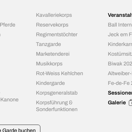
Kavalleriekorps
Veransta
 Pferde
Reservekorps
Ball Inter
n
Regimentstöchter
Jeck em 
Tanzgarde
Kinderkar
Marketenderei
Kostümsit
Musikkorps
Biwak 20
Rot-Weiss Kehlchen
Altweiber
Kindergarde
Fe-de-Fe
&
Korpsgeneralstab
Sessione
r Kanone
Korpsführung &
Galerie
Sonderfunktionen
e Garde buchen