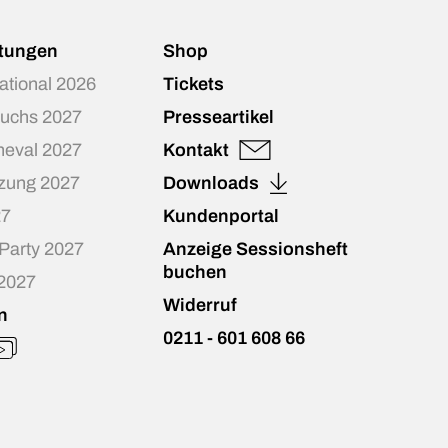
ltungen
Shop
national 2026
Tickets
Fuchs 2027
Presseartikel
neval 2027
Kontakt
zung 2027
Downloads
27
Kundenportal
-Party 2027
Anzeige Sessionsheft
buchen
 2027
Widerruf
n
0211 - 601 608 66