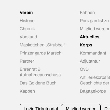
Verein
Fahnen
Historie
Prinzgardist zu
Chronik
Mitglied werde
Vorstand
Aktuelles
Maskottchen „Strubbel"
Korps
Prinzengarde Marsch
Kommandant
Partner
Adjutantur
Ehrenrat &
OvD
Aufnahmeausschuss
Artilleriekorps 
Das Goldene Buch
Geschichte de
Kappen
Bagagekorps
Login Ticketportal
Mitglied werden
Di