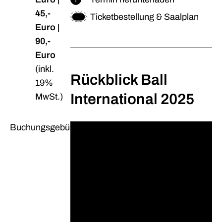
45,-
Ticketbestellung & Saalplan
Euro |
90,-
Euro
(inkl.
Rückblick Ball
19%
International 2025
MwSt.)
Buchungsgebühr
0,50
Euro
pro
Karte
(inkl.
19%
MwSt.)