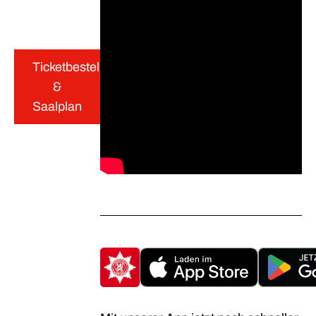
Ticketbestellung
&
Saalplan