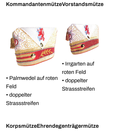
Kommandantenmütze
Vorstandsmütze
• Irrgarten auf
roten Feld
• Palmwedel auf roten
• doppelter
Feld
Strassstreifen
• doppelter
Strassstreifen
Korpsmütze
Ehrendegenträgermütze