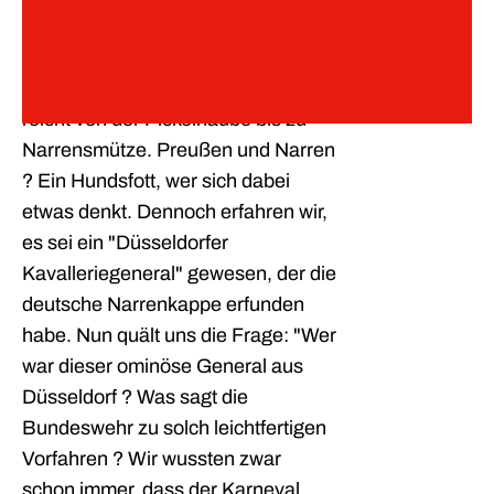
Fahnen
Aktualität: Der Leiter des Preußen-
Prinzgardist zu Pferde
Museums in Wesel, Dr. Veit Velzke,
Mitglied werden
stellte sein Museumskonzept vor. Es
reicht von der Pickelhaube bis zu
Narrensmütze. Preußen und Narren
? Ein Hundsfott, wer sich dabei
etwas denkt. Dennoch erfahren wir,
es sei ein "Düsseldorfer
Kavalleriegeneral" gewesen, der die
deutsche Narrenkappe erfunden
habe. Nun quält uns die Frage: "Wer
war dieser ominöse General aus
Düsseldorf ? Was sagt die
Bundeswehr zu solch leichtfertigen
Vorfahren ? Wir wussten zwar
schon immer, dass der Karneval