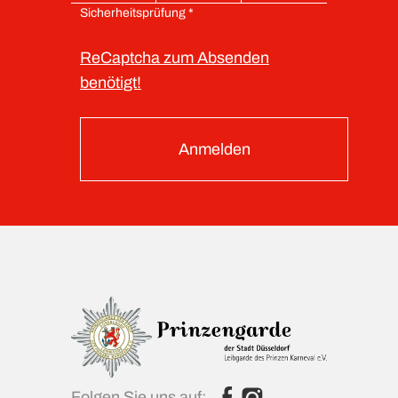
Sicherheitsprüfung *
ReCaptcha zum Absenden
benötigt!
Anmelden
Folgen Sie uns auf: