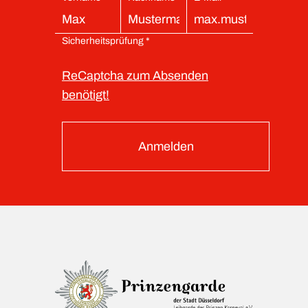
Sicherheitsprüfung *
ReCaptcha zum Absenden
benötigt!
Anmelden